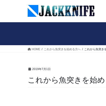
コ
ナ
ン
ビ
テ
ゲ
ン
ー
ツ
シ
へ
ョ
ス
ン
キ
に
ッ
移
HOME
これから魚突きを始める方へ
これから魚突き
プ
動
2019年7月1日
これから魚突きを始め